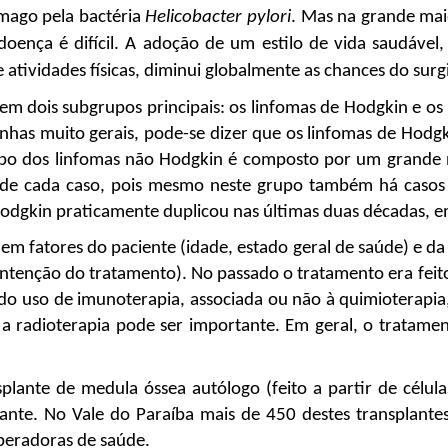
mago pela bactéria 
Helicobacter pylori
. Mas na grande mai
doença é difícil. A adoção de um estilo de vida saudável
de atividades físicas, diminui globalmente as chances do sur
em dois subgrupos principais: os linfomas de Hodgkin e os l
linhas muito gerais, pode-se dizer que os linfomas de Hodg
o dos linfomas não Hodgkin é composto por um grande núm
da de cada caso, pois mesmo neste grupo também há casos
 Hodgkin praticamente duplicou nas últimas duas décadas,
m fatores do paciente (idade, estado geral de saúde) e da d
 intenção do tratamento). No passado o tratamento era fei
o uso de imunoterapia, associada ou não à quimioterapia,
 a radioterapia pode ser importante. Em geral, o tratament
lante de medula óssea autólogo (feito a partir de célula
tante. No Vale do Paraíba mais de 450 destes transplante
peradoras de saúde.