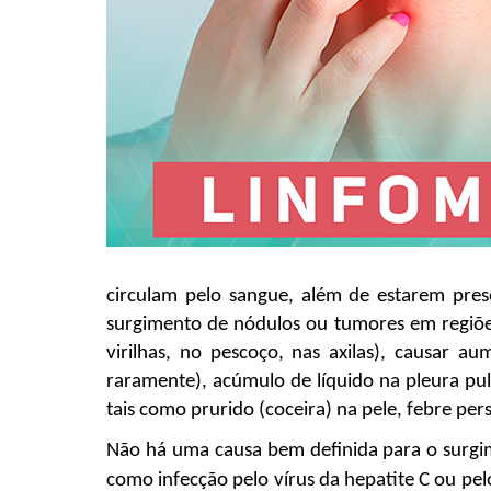
circulam pelo sangue, além de estarem pre
surgimento de nódulos ou tumores em regiões
virilhas, no pescoço, nas axilas), causar a
raramente), acúmulo de líquido na pleura pulm
tais como prurido (coceira) na pele, febre per
Não há uma causa bem definida para o surgim
como infecção pelo vírus da hepatite C ou pe