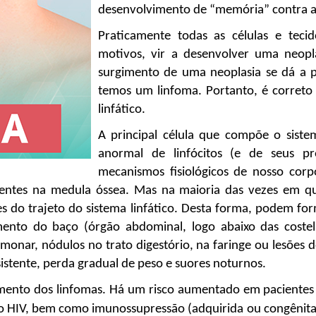
desenvolvimento de “memória” contra a
Praticamente todas as células e tec
motivos, vir a desenvolver uma neopl
surgimento de uma neoplasia se dá a pa
temos um linfoma. Portanto, é correto 
linfático.
A principal célula que compõe o sistem
anormal de linfócitos (e de seus pre
mecanismos fisiológicos de nosso corpo
sentes na medula óssea. Mas na maioria das vezes em 
 do trajeto do sistema linfático. Desta forma, podem form
umento do baço (órgão abdominal, logo abaixo das costel
onar, nódulos no trato digestório, na faringe ou lesões d
sistente, perda gradual de peso e suores noturnos.
ento dos linfomas. Há um risco aumentado em pacientes p
lo HIV, bem como imunossupressão (adquirida ou congênita).